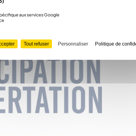
3)
écifique aux services Google
ce
ccepter
Tout refuser
Personnaliser
Politique de confide