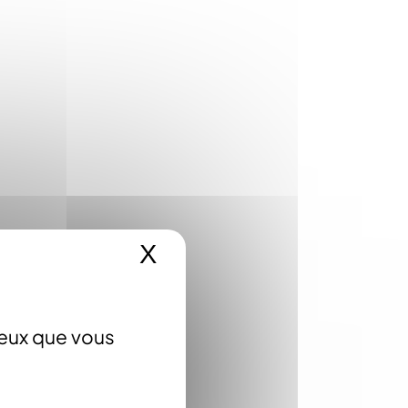
X
Masquer le bandeau 
ceux que vous