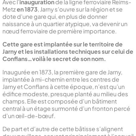
Avec l’
inauguration
de la ligne ferroviaire Reims-
Metz
en 1873
, Jarny s’ouvre sur la région et se
dote d’une gare qui, en plus de donner
naissance à un quartier atypique, va devenir un
nœud ferroviaire de première importance.
Cette gare est implantée sur le territoire de
Jarny et les installations techniques sur celui de
Conflans…voilà le secret de son nom.
Inaugurée en 1873, la première gare de Jarny,
implantée à mi-chemin entre les centres de
Jarny et Conflans à cette époque, n’est qu’un
édifice modeste, presque planté au milieu des
champs. Elle est composée d’un bâtiment
central à un étage surmonté d’un fronton percé
d’un œil-de-bœuf.
De part et d’autre de cette bâtisse s’alignent
deux pavillons, servant principalement à l’accueil