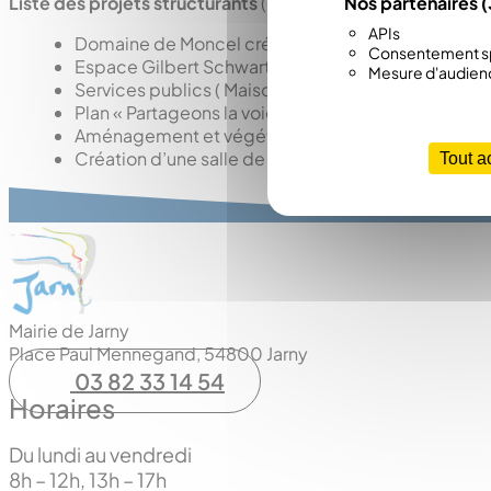
Nos partenaires
(
Liste des projets structurants
(investissements – en cours)
APIs
Domaine de Moncel création d’un tiers lieu citoyen
Consentement sp
Espace Gilbert Schwartz
Mesure d'audien
Services publics ( Maison France Service),
Plan « Partageons la voie » : plan vélo, nouvel équ
Aménagement et végétalisation des cours d’écoles
Création d’une salle de Gym/Judo
Tout a
Mairie de Jarny
Place Paul Mennegand, 54800 Jarny
03 82 33 14 54
Horaires
Du lundi au vendredi
8h – 12h, 13h – 17h