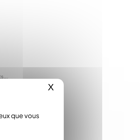
ts….
X
Masquer le bandeau 
ceux que vous