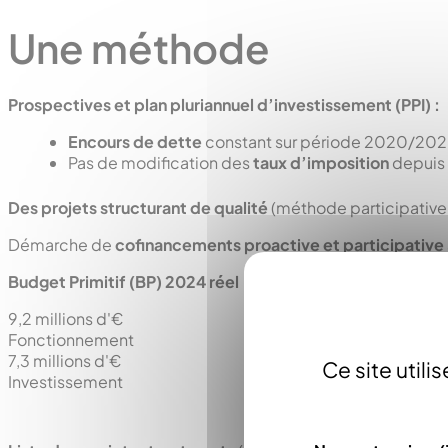
Une méthode
Prospectives et plan pluriannuel d’investissement (PPI) :
Encours de dette
constant sur période 2020/20
Pas de modification des
taux d’imposition
depuis
Des projets structurant de qualité
(méthode participative
Démarche de
cofinancements proactive et participative
Budget Primitif (BP) 2024 réel
9,2
millions d'€
Fonctionnement
7,3
millions d'€
Ce site util
Investissement