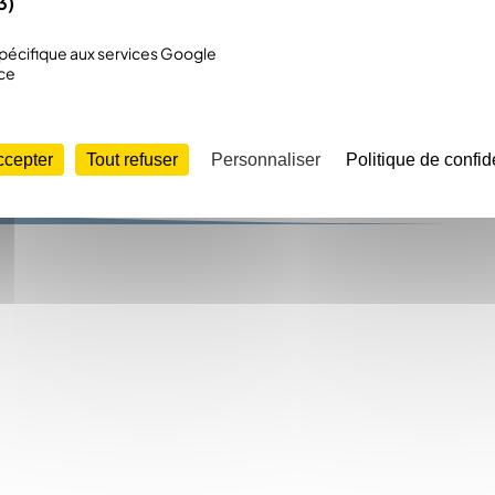
3)
 :
,
écifique aux services Google
ce
ipement sportif
 / création d’espaces conviviaux de proximité
ccepter
Tout refuser
Personnaliser
Politique de confide