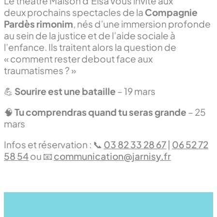
Le théâtre Maison d’Elsa vous invite aux
deux prochains spectacles de la
Compagnie
Pardès rimonim
, nés d’une immersion profonde
au sein de la justice et de l’aide sociale à
l’enfance. Ils traitent alors la question de
« comment rester debout face aux
traumatismes ? »
💪
Sourire est une bataille
– 19 mars
🧠
Tu comprendras quand tu seras grande
– 25
mars
Infos et réservation : 📞
03 82 33 28 67
|
06 52 72
58 54
ou 📧
communication@jarnisy.fr