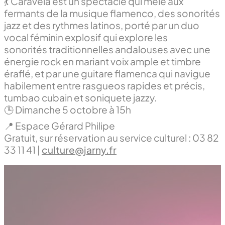
💃 Caravela est un spectacle qui mêle aux
fermants de la musique flamenco, des sonorités
jazz et des rythmes latinos, porté par un duo
vocal féminin explosif qui explore les
sonorités traditionnelles andalouses avec une
énergie rock en mariant voix ample et timbre
éraflé, et par une guitare flamenca qui navigue
habilement entre rasgueos rapides et précis,
tumbao cubain et soniquete jazzy.
🕒 Dimanche 5 octobre à 15h
📍 Espace Gérard Philipe
Gratuit, sur réservation au service culturel : 03 82
33 11 41 |
culture@jarny.fr