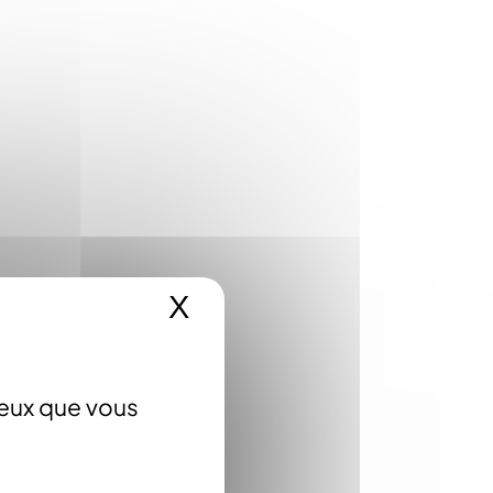
X
Masquer le bandeau 
ceux que vous