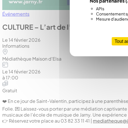
Nos partenaires
(
APIs
Événements
Consentement sp
Mesure d'audien
CULTURE – L’art de l’amour
Le 14 février 2026
Tout a
Informations
Médiathèque Maison d'Elsa
Le 14 février 2026
à 17:00
Gratuit
❤️ En ce jour de Saint-Valentin, participez à une parenthèse
Folie. 💌 Laissez-vous porter par une médiation captiva
musicaux de l’école de musique de Jarny. Une expérience i
👉 Réservez votre place au 03 82 33 11 41 |
mediatheque@ja