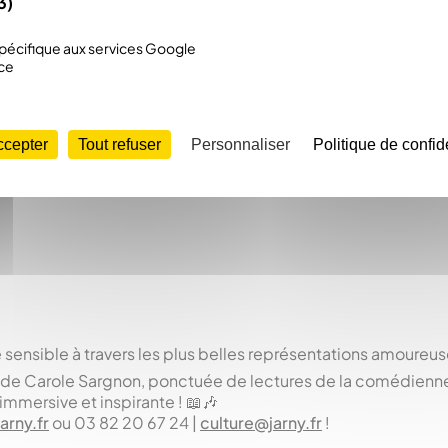
3)
écifique aux services Google
ce
ccepter
Tout refuser
Personnaliser
Politique de confide
 sensible à travers les plus belles représentations amoureuse
nte de Carole Sargnon, ponctuée de lectures de la comédie
mmersive et inspirante ! 📖🎶
rny.fr
ou 03 82 20 67 24 |
culture@jarny.fr
!